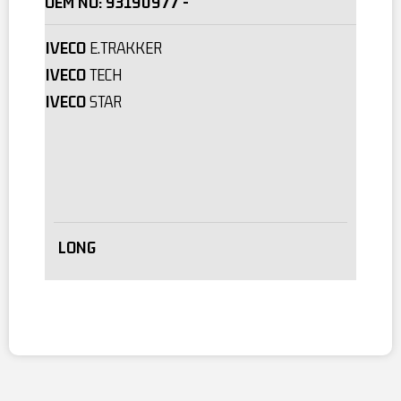
OEM NO:
93190977 -
IVECO
E.TRAKKER
IVECO
TECH
IVECO
STAR
LONG