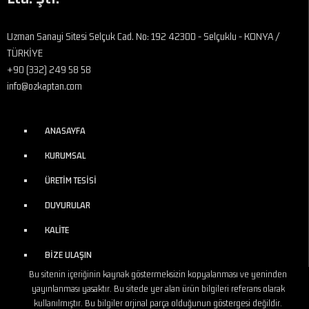
Uzman Sanayi Sitesi Selçuk Cad. No: 192 42300 - Selçuklu - KONYA /
TÜRKİYE
+90 (332) 249 58 58
info@ozkaptan.com
ANASAYFA
KURUMSAL
ÜRETİM TESİSİ
DUYURULAR
KALİTE
BİZE ULAŞIN
Bu sitenin içeriğinin kaynak göstermeksizin kopyalanması ve yeninden
yayınlanması yasaktır. Bu sitede yer alan ürün bilgileri referans olarak
kullanılmıştır. Bu bilgiler orjinal parça olduğunun göstergesi değildir.