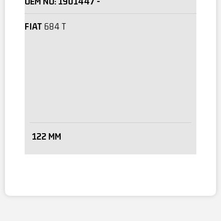
OEM NO:
1901447 -
FIAT
684 T
122 MM