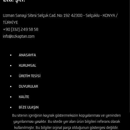
Uzman Sanayi Sitesi Selçuk Cad. No: 192 42300 - Selçuklu - KONYA /
TÜRKİYE
+90 (332) 249 58 58
info@ozkaptan.com
ANASAYFA
KURUMSAL
ÜRETİM TESİSİ
DUYURULAR
KALİTE
BİZE ULAŞIN
Bu sitenin içeriğinin kaynak göstermeksizin kopyalanması ve yeninden
yayınlanması yasaktır. Bu sitede yer alan ürün bilgileri referans olarak
kullanılmıştır. Bu bilgiler orjinal parça olduğunun göstergesi değildir.